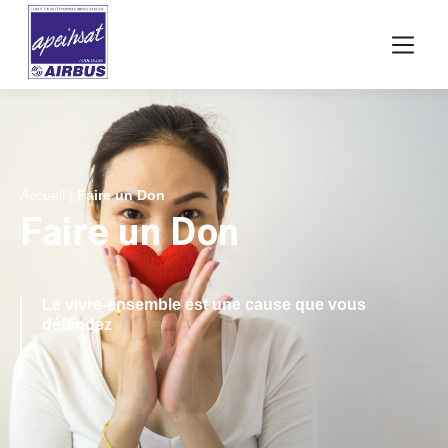
Accueil
|
Faire un Don
Faire un Don
Le vivre-ensemble est une cause que vous
défendez